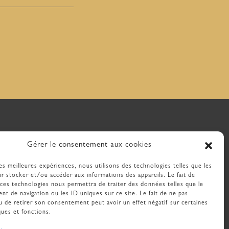
Gérer le consentement aux cookies
les meilleures expériences, nous utilisons des technologies telles que les
Mon panier
r stocker et/ou accéder aux informations des appareils. Le fait de
 ces technologies nous permettra de traiter des données telles que le
Mon compte
t de navigation ou les ID uniques sur ce site. Le fait de ne pas
u de retirer son consentement peut avoir un effet négatif sur certaines
Livraison et procédure de 
ques et fonctions.
retour