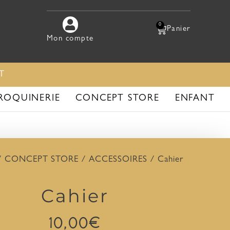
0
Mon compte
T
ROQUINERIE
CONCEPT STORE
ENFANT
/
CONCEPT STORE
/
ACCESSOIRES
/ Cahier
Cahier
10,00
€