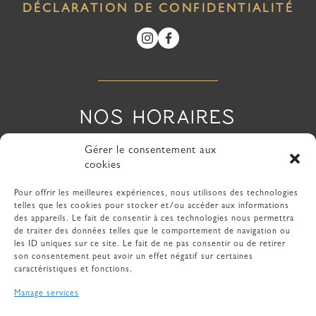
DÉCLARATION DE CONFIDENTIALITÉ
NOS HORAIRES
Lundi
Fermé
Gérer le consentement aux
Mardi
10h00 – 19h00
cookies
Mercredi
10h00 – 19h00
Jeudi
10h00 – 19h00
Pour offrir les meilleures expériences, nous utilisons des technologies
telles que les cookies pour stocker et/ou accéder aux informations
Vendredi
10h00 – 19h00
des appareils. Le fait de consentir à ces technologies nous permettra
Samedi
10h00 – 19h00
de traiter des données telles que le comportement de navigation ou
Dimanche
Fermé
les ID uniques sur ce site. Le fait de ne pas consentir ou de retirer
son consentement peut avoir un effet négatif sur certaines
caractéristiques et fonctions.
Manage services
Mon panier