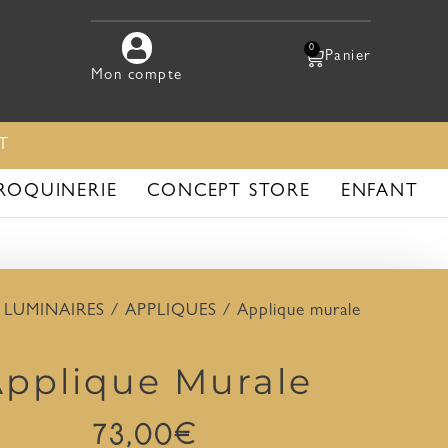
0
Mon compte
T
ROQUINERIE
CONCEPT STORE
ENFANT
/
LUMINAIRES
/
APPLIQUES
/ Applique murale
Applique Murale
73,00
€